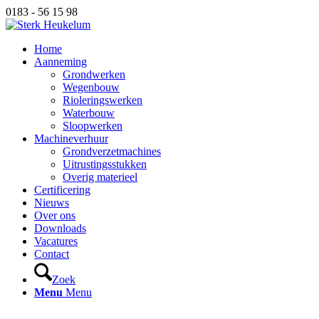
0183 - 56 15 98
Home
Aanneming
Grondwerken
Wegenbouw
Rioleringswerken
Waterbouw
Sloopwerken
Machineverhuur
Grondverzetmachines
Uitrustingsstukken
Overig materieel
Certificering
Nieuws
Over ons
Downloads
Vacatures
Contact
Zoek
Menu
Menu