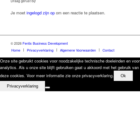
Draag gerust bij!
Je moet
ingelogd zijn op
om een reactie te plaatsen.
© 2026
Fentix Business Development
Home
Privacyverklaring
Algemene Voorwaarden
Contact
Onze site gebruikt cookies voor noodzakelijke technische doeleinden en voor
analytics. Als u onze site blijft gebruiken gaat u akkoord met het gebruik van
deze cookies. Voor meer informatie zie onze privacyverklaring.
Ok
Privacyverklaring