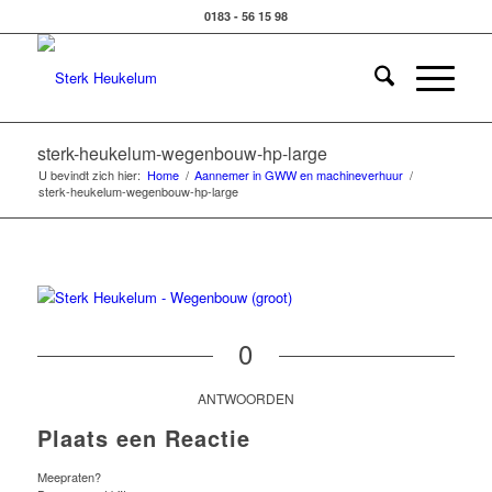
0183 - 56 15 98
sterk-heukelum-wegenbouw-hp-large
U bevindt zich hier:
Home
/
Aannemer in GWW en machineverhuur
/
sterk-heukelum-wegenbouw-hp-large
0
ANTWOORDEN
Plaats een Reactie
Meepraten?