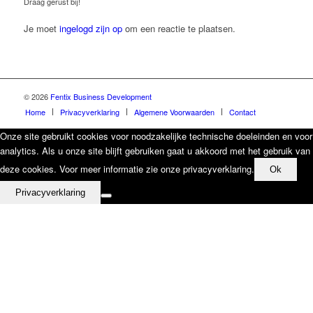
Draag gerust bij!
Je moet
ingelogd zijn op
om een reactie te plaatsen.
© 2026
Fentix Business Development
Home
Privacyverklaring
Algemene Voorwaarden
Contact
Onze site gebruikt cookies voor noodzakelijke technische doeleinden en voor
analytics. Als u onze site blijft gebruiken gaat u akkoord met het gebruik van
deze cookies. Voor meer informatie zie onze privacyverklaring.
Ok
Privacyverklaring