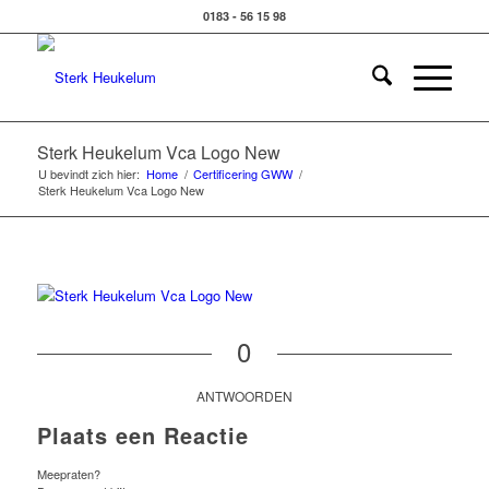
0183 - 56 15 98
Sterk Heukelum Vca Logo New
U bevindt zich hier:
Home
/
Certificering GWW
/
Sterk Heukelum Vca Logo New
0
ANTWOORDEN
Plaats een Reactie
Meepraten?