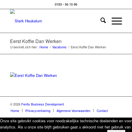
0183 - 56 15 98
Eerst Koffie Dan Werken
U bevindt zich hier:
Home
/
Vacatures
/
Eerst Koffie Dan Werken
© 2026
Fentix Business Development
Home
Privacyverklaring
Algemene Voorwaarden
Contact
Onze site gebruikt cookies voor noodzakelijke technische doeleinden en voor
analytics. Als u onze site blijft gebruiken gaat u akkoord met het gebruik van