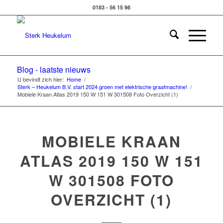
0183 - 56 15 98
Blog - laatste nieuws
U bevindt zich hier:
Home
/
Sterk – Heukelum B.V. start 2024 groen met elektrische graafmachine!
/
Mobiele Kraan Atlas 2019 150 W 151 W 301508 Foto Overzicht (1)
MOBIELE KRAAN
ATLAS 2019 150 W 151
W 301508 FOTO
OVERZICHT (1)