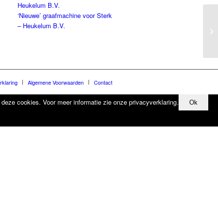
Heukelum B.V.
‘Nieuwe’ graafmachine voor Sterk
– Heukelum B.V.
rklaring
Algemene Voorwaarden
Contact
n deze cookies. Voor meer informatie zie onze privacyverklaring.
Ok