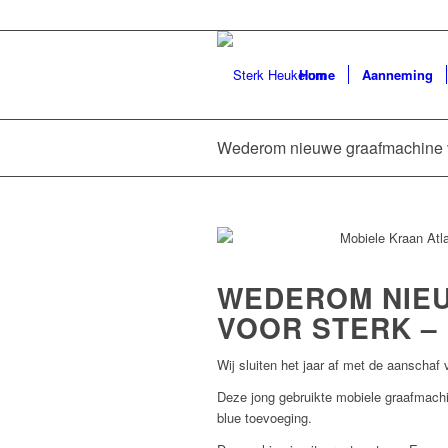
Home
Aanneming
Wederom nieuwe graafmachine v
Wede
voo
WEDEROM NIE
VOOR STERK – 
Wij sluiten het jaar af met de aanschaf
Deze jong gebruikte mobiele graafmachi
blue toevoeging.