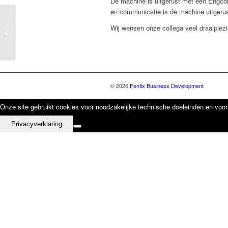
De machine is uitgerust met een Engcon 
en communicatie is de machine uitgeru
Nieuwe graafmachine
Wij wensen onze collega veel draaiplez
voor Sterk – Heukelum
B.V.
© 2026
Fentix Business Development
Onze site gebruikt cookies voor noodzakelijke technische doeleinden en voor 
Privacyverklaring