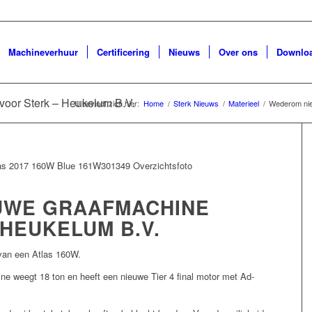
Machineverhuur
Certificering
Nieuws
Over ons
Downlo
oor Sterk – Heukelum B.V.
U bevindt zich hier:
Home
/
Sterk Nieuws
/
Materieel
/
Wederom nie
rom nieuwe graafmachine
r Sterk – Heukelum B.V.
UWE GRAAFMACHINE
HEUKELUM B.V.
 van een Atlas 160W.
ne weegt 18 ton en heeft een nieuwe Tier 4 final motor met Ad-