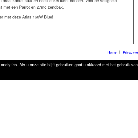
draai-kantel stuk en heeft enkel-lucht banden. Voor de veiligheid
st met een Parrot en 27mc zendbak.
ier met deze Atlas 160W Blue!
Home
Privacyve
analytics. Als u onze site blijft gebruiken gaat u akkoord met het gebruik va