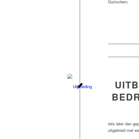
Gorinchem.
UIT
BEDR
Iets later dan g
uitgebreid met e