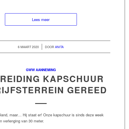
Lees meer
/
6 MAART 2020
DOOR
ANITA
GWW AANNEMING
BREIDING KAPSCHUUR
IJFSTERREIN GEREED
epland, maar… Hij staat er! Onze kapschuur is sinds deze week
en verlenging van 30 meter.