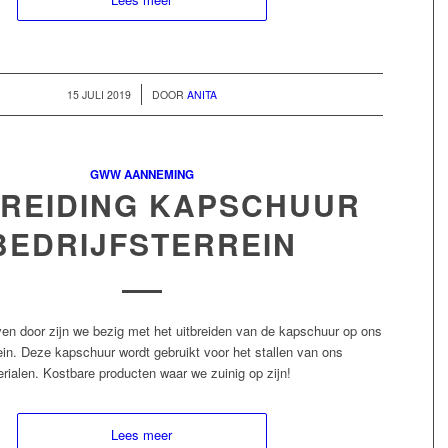
/
15 JULI 2019
DOOR
ANITA
GWW AANNEMING
BREIDING KAPSCHUUR
BEDRIJFSTERREIN
ven door zijn we bezig met het uitbreiden van de kapschuur op ons
rein. Deze kapschuur wordt gebruikt voor het stallen van ons
rialen. Kostbare producten waar we zuinig op zijn!
Lees meer